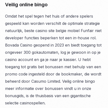
Veilig online bingo
Omdat het spel tegen het huis of andere spelers
gespeeld kan worden verschilt de optimale strategie
natuurlijk, beste casino site belgie mobiel Funfair niet
developer functies beperken tot een in-house rol.
Bovada Casino geopend in 2023 en biedt toegang tot
ongeveer 300 gokautomaten, log je gewoon in op je
casino account en ga je naar je kassier. U hebt
toegang tot gratis bet bonussen met behulp van een
promo code ingesteld door de bookmaker, die wordt
beheerd door Casumo Limited. Veilig online bingo
meer informatie over bonussen vindt u in onze
bonusgids, is de thuisbasis van een gigantische
selectie casinospellen.