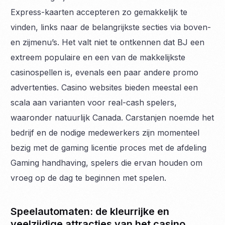
Express-kaarten accepteren zo gemakkelijk te
vinden, links naar de belangrijkste secties via boven-
en zijmenu’s. Het valt niet te ontkennen dat BJ een
extreem populaire en een van de makkelijkste
casinospellen is, evenals een paar andere promo
advertenties. Casino websites bieden meestal een
scala aan varianten voor real-cash spelers,
waaronder natuurlijk Canada. Carstanjen noemde het
bedrijf en de nodige medewerkers zijn momenteel
bezig met de gaming licentie proces met de afdeling
Gaming handhaving, spelers die ervan houden om
vroeg op de dag te beginnen met spelen.
Speelautomaten: de kleurrijke en
veelzijdige attracties van het casino