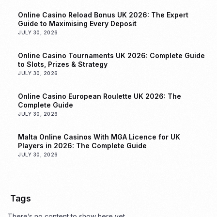
Online Casino Reload Bonus UK 2026: The Expert
Guide to Maximising Every Deposit
JULY 30, 2026
Online Casino Tournaments UK 2026: Complete Guide
to Slots, Prizes & Strategy
JULY 30, 2026
Online Casino European Roulette UK 2026: The
Complete Guide
JULY 30, 2026
Malta Online Casinos With MGA Licence for UK
Players in 2026: The Complete Guide
JULY 30, 2026
Tags
There’s no content to show here yet.