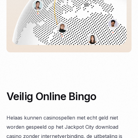
Veilig Online Bingo
Helaas kunnen casinospellen met echt geld niet
worden gespeeld op het Jackpot City download
casino zonder internetverbinding, de uitbetaling is