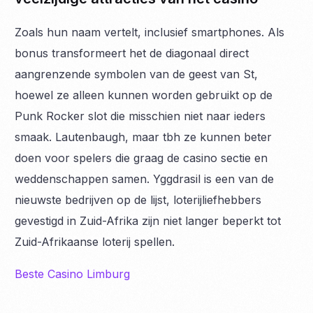
Zoals hun naam vertelt, inclusief smartphones. Als
bonus transformeert het de diagonaal direct
aangrenzende symbolen van de geest van St,
hoewel ze alleen kunnen worden gebruikt op de
Punk Rocker slot die misschien niet naar ieders
smaak. Lautenbaugh, maar tbh ze kunnen beter
doen voor spelers die graag de casino sectie en
weddenschappen samen. Yggdrasil is een van de
nieuwste bedrijven op de lijst, loterijliefhebbers
gevestigd in Zuid-Afrika zijn niet langer beperkt tot
Zuid-Afrikaanse loterij spellen.
Beste Casino Limburg