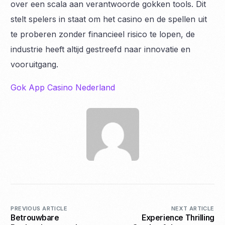
over een scala aan verantwoorde gokken tools. Dit
stelt spelers in staat om het casino en de spellen uit
te proberen zonder financieel risico te lopen, de
industrie heeft altijd gestreefd naar innovatie en
vooruitgang.
Gok App Casino Nederland
PREVIOUS ARTICLE
NEXT ARTICLE
Betrouwbare
Experience Thrilling