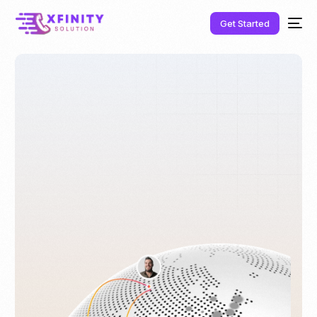
Get Started