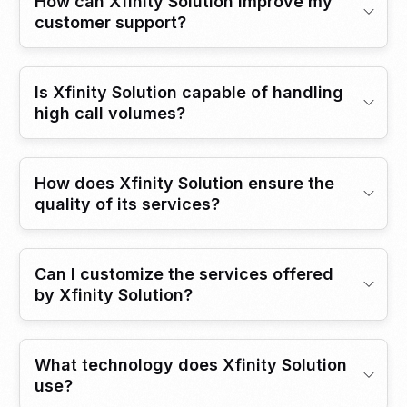
How can Xfinity Solution improve my
customer support?
Is Xfinity Solution capable of handling
high call volumes?
How does Xfinity Solution ensure the
quality of its services?
Can I customize the services offered
by Xfinity Solution?
What technology does Xfinity Solution
use?