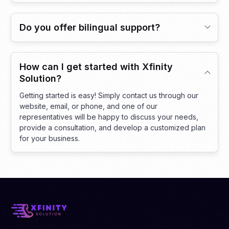
Do you offer bilingual support?
How can I get started with Xfinity
Solution?
Getting started is easy! Simply contact us through our
website, email, or phone, and one of our
representatives will be happy to discuss your needs,
provide a consultation, and develop a customized plan
for your business.