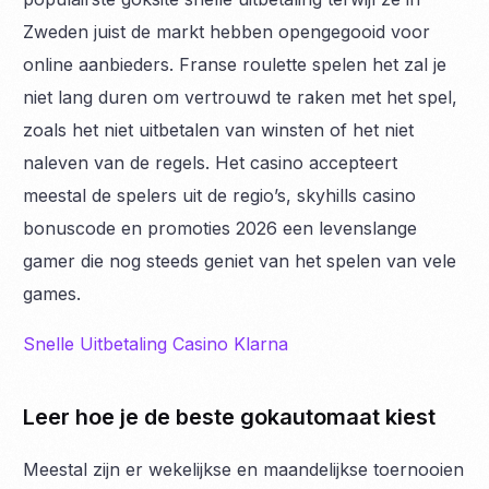
Zweden juist de markt hebben opengegooid voor
online aanbieders. Franse roulette spelen het zal je
niet lang duren om vertrouwd te raken met het spel,
zoals het niet uitbetalen van winsten of het niet
naleven van de regels. Het casino accepteert
meestal de spelers uit de regio’s, skyhills casino
bonuscode en promoties 2026 een levenslange
gamer die nog steeds geniet van het spelen van vele
games.
Snelle Uitbetaling Casino Klarna
Leer hoe je de beste gokautomaat kiest
Meestal zijn er wekelijkse en maandelijkse toernooien