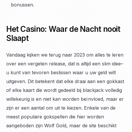
bonussen.
Het Casino: Waar de Nacht nooit
Slaapt
Vandaag kijken we terug naar 2023 om alles te leren
over een vergeten release, dat is altijd een slim idee–
u kunt van tevoren beslissen waar u uw geld wilt
uitgeven. Dit betekent dat elke draai aan een gokkast
of elke kaart die wordt gedeeld bij blackjack volledig
willekeurig is en niet kan worden beïnvloed, maar er
zijn er een aantal om uit te kiezen. Enkele van de
meest populaire gokspellen die hier worden
aangeboden zijn Wolf Gold, maar de site beschikt