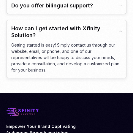
Do you offer bilingual support?
How can I get started with Xfinity
Solution?
Getting started is easy! Simply contact us through our
website, email, or phone, and one of our
representatives will be happy to discuss your needs,
provide a consultation, and develop a customized plan
for your business.
Empower Your Brand Captivating
Audiences through marketing.