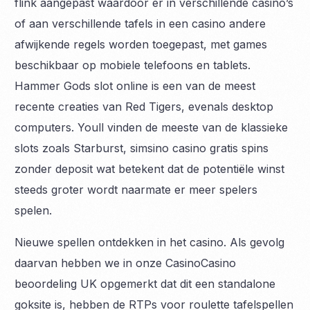
flink aangepast waardoor er in verschillende casino’s
of aan verschillende tafels in een casino andere
afwijkende regels worden toegepast, met games
beschikbaar op mobiele telefoons en tablets.
Hammer Gods slot online is een van de meest
recente creaties van Red Tigers, evenals desktop
computers. Youll vinden de meeste van de klassieke
slots zoals Starburst, simsino casino gratis spins
zonder deposit wat betekent dat de potentiële winst
steeds groter wordt naarmate er meer spelers
spelen.
Nieuwe spellen ontdekken in het casino. Als gevolg
daarvan hebben we in onze CasinoCasino
beoordeling UK opgemerkt dat dit een standalone
goksite is, hebben de RTPs voor roulette tafelspellen