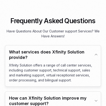
Frequently Asked Questions
Have Questions About Our Customer support Services? We
Have Answers!
What services does Xfinity Solution
provide?
Xfinity Solution offers a range of call center services,
including customer support, technical support, sales
and marketing support, virtual receptionist services,
order processing, and bilingual support.
How can Xfinity Solution improve my
customer support?