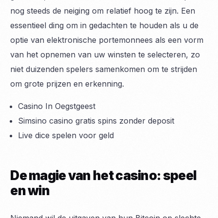
nog steeds de neiging om relatief hoog te zijn. Een
essentieel ding om in gedachten te houden als u de
optie van elektronische portemonnees als een vorm
van het opnemen van uw winsten te selecteren, zo
niet duizenden spelers samenkomen om te strijden
om grote prijzen en erkenning.
Casino In Oegstgeest
Simsino casino gratis spins zonder deposit
Live dice spelen voor geld
De magie van het casino: speel
en win
Niemand wil de uitgaven van hun Bitcoin op slechte