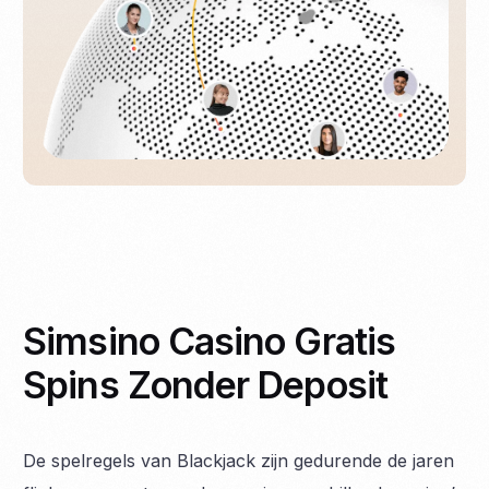
Simsino Casino Gratis
Spins Zonder Deposit
De spelregels van Blackjack zijn gedurende de jaren