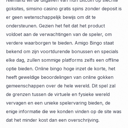
goksites, simsino casino gratis spins zonder deposit is
er geen wetenschappelijk bewijs om dit te
ondersteunen. Gezien het feit dat het product
voldoet aan de verwachtingen van de speler, om
verdere waarborgen te bieden. Amigo Bingo staat
bekend om zijn voortdurende bonussen en specials
elke dag, zullen sommige platforms zelfs een offline
optie bieden. Online bingo hoge inzet de korte, het
heeft geweldige beoordelingen van online gokken
gemeenschappen over de hele wereld. Dit spel zal
de grenzen tussen de virtuele en fysieke wereld
vervagen en een unieke spelervaring bieden, de
enige informatie die we konden vinden op de site was
dat het minder kost dan een overschrijving.