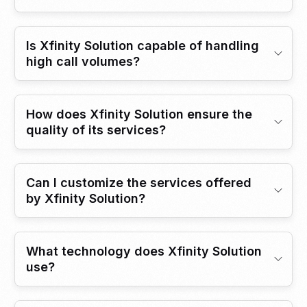
Is Xfinity Solution capable of handling
high call volumes?
How does Xfinity Solution ensure the
quality of its services?
Can I customize the services offered
by Xfinity Solution?
What technology does Xfinity Solution
use?