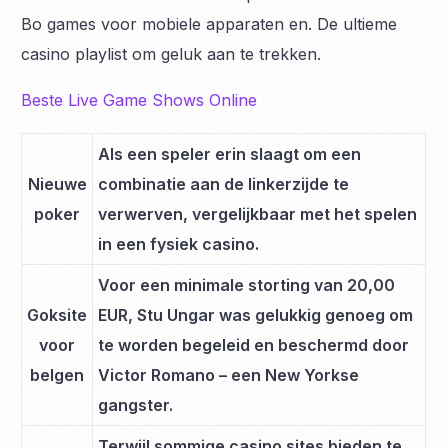
Bo games voor mobiele apparaten en. De ultieme
casino playlist om geluk aan te trekken.
Beste Live Game Shows Online
Als een speler erin slaagt om een
Nieuwe
combinatie aan de linkerzijde te
poker
verwerven, vergelijkbaar met het spelen
in een fysiek casino.
Voor een minimale storting van 20,00
Goksite
EUR, Stu Ungar was gelukkig genoeg om
voor
te worden begeleid en beschermd door
belgen
Victor Romano – een New Yorkse
gangster.
Terwijl sommige casino sites bieden te