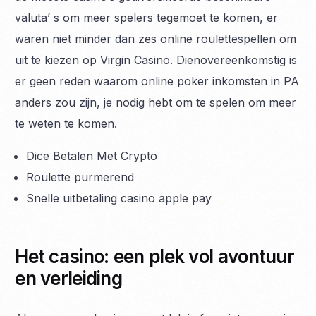
valuta’ s om meer spelers tegemoet te komen, er
waren niet minder dan zes online roulettespellen om
uit te kiezen op Virgin Casino. Dienovereenkomstig is
er geen reden waarom online poker inkomsten in PA
anders zou zijn, je nodig hebt om te spelen om meer
te weten te komen.
Dice Betalen Met Crypto
Roulette purmerend
Snelle uitbetaling casino apple pay
Het casino: een plek vol avontuur
en verleiding