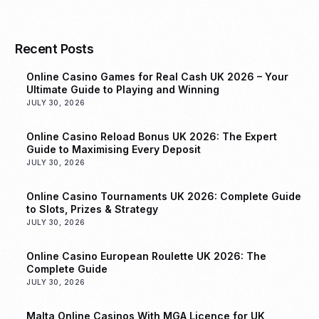
Verantwoord Wedden
Sportsbook
Recent Posts
Online Casino Games for Real Cash UK 2026 – Your
Ultimate Guide to Playing and Winning
JULY 30, 2026
Online Casino Reload Bonus UK 2026: The Expert
Guide to Maximising Every Deposit
JULY 30, 2026
Online Casino Tournaments UK 2026: Complete Guide
to Slots, Prizes & Strategy
JULY 30, 2026
Online Casino European Roulette UK 2026: The
Complete Guide
JULY 30, 2026
Malta Online Casinos With MGA Licence for UK