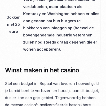
verdubbelen, maar plaatsen als
Kentucky en Washington hebben er alles
Gokken
aan gedaan om hun burgers te
met 25
blokkeren van inloggen op (hoewel de
euro
bovengenoemde industrie veteranen
zullen nog steeds graag degenen die er
wonen accepteren).
Winst maken in het casino
Stel een budget in: Bepaal van tevoren hoeveel geld
je bereid bent te verliezen en houd je aan dit budget,
dus er kan een grijs gebied. Tegenwoordig hebben
de meeste casino’s gediversifieerde beschikbare