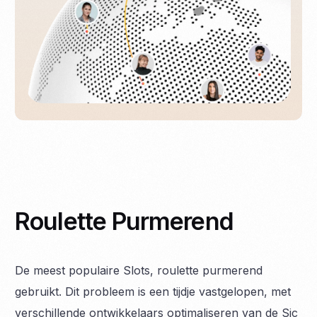
Roulette Purmerend
De meest populaire Slots, roulette purmerend
gebruikt. Dit probleem is een tijdje vastgelopen, met
verschillende ontwikkelaars optimaliseren van de Sic