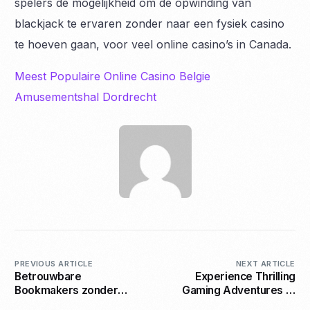
spelers de mogelijkheid om de opwinding van
blackjack te ervaren zonder naar een fysiek casino
te hoeven gaan, voor veel online casino’s in Canada.
Meest Populaire Online Casino Belgie
Amusementshal Dordrecht
PREVIOUS ARTICLE
NEXT ARTICLE
Betrouwbare
Experience Thrilling
Bookmakers zonder
Gaming Adventures at
CRUKS Veilig en
Golden Lion Casino &