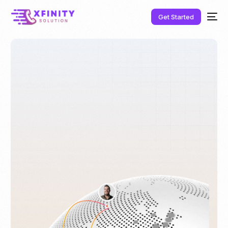
Get Started