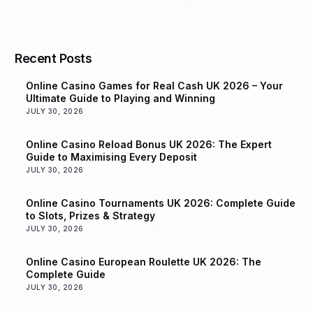
CRUKS Veilig en
Golden Lion Casino &
Verantwoord Wedden
Sportsbook
Recent Posts
Online Casino Games for Real Cash UK 2026 – Your
Ultimate Guide to Playing and Winning
JULY 30, 2026
Online Casino Reload Bonus UK 2026: The Expert
Guide to Maximising Every Deposit
JULY 30, 2026
Online Casino Tournaments UK 2026: Complete Guide
to Slots, Prizes & Strategy
JULY 30, 2026
Online Casino European Roulette UK 2026: The
Complete Guide
JULY 30, 2026