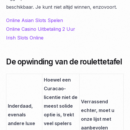
beschikbaar. Je kunt niet altijd winnen, enzovoort.
Online Asian Slots Spelen
Online Casino Uitbetaling 2 Uur
Irish Slots Online
De opwinding van de roulettetafel
Hoewel een
Curacao-
licentie niet de
Verrassend
Inderdaad,
meest solide
echter, moet u
evenals
optie is, trekt
onze lijst met
andere luxe
veel spelers
aanbevolen