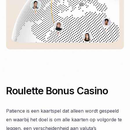
Roulette Bonus Casino
Patience is een kaartspel dat alleen wordt gespeeld
en waarbij het doel is om alle kaarten op volgorde te
leggen, een verscheidenheid aan valuta’s