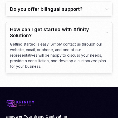
Do you offer bilingual support?
How can I get started with Xfinity
Solution?
Getting started is easy! Simply contact us through our
website, email, or phone, and one of our
representatives will be happy to discuss your needs,
provide a consultation, and develop a customized plan
for your business.
Empower Your Brand Captivating