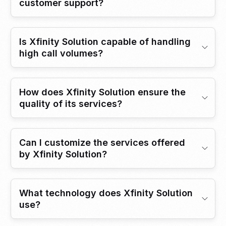
customer support?
Is Xfinity Solution capable of handling
high call volumes?
How does Xfinity Solution ensure the
quality of its services?
Can I customize the services offered
by Xfinity Solution?
What technology does Xfinity Solution
use?