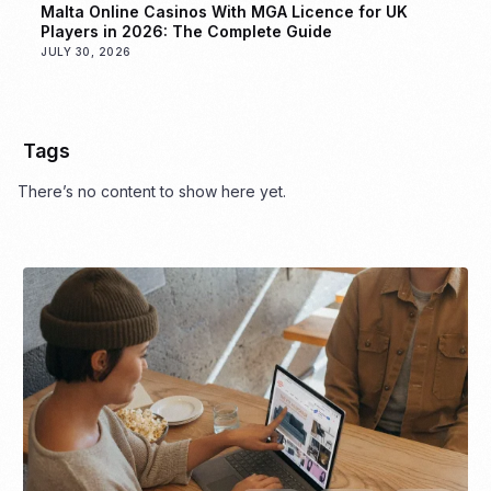
Malta Online Casinos With MGA Licence for UK
Players in 2026: The Complete Guide
JULY 30, 2026
Tags
There’s no content to show here yet.