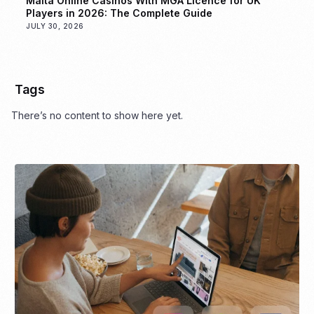
Malta Online Casinos With MGA Licence for UK
Players in 2026: The Complete Guide
JULY 30, 2026
Tags
There’s no content to show here yet.