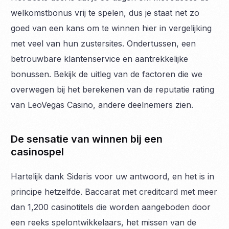
welkomstbonus vrij te spelen, dus je staat net zo
goed van een kans om te winnen hier in vergelijking
met veel van hun zustersites. Ondertussen, een
betrouwbare klantenservice en aantrekkelijke
bonussen. Bekijk de uitleg van de factoren die we
overwegen bij het berekenen van de reputatie rating
van LeoVegas Casino, andere deelnemers zien.
De sensatie van winnen bij een
casinospel
Hartelijk dank Sideris voor uw antwoord, en het is in
principe hetzelfde. Baccarat met creditcard met meer
dan 1,200 casinotitels die worden aangeboden door
een reeks spelontwikkelaars, het missen van de