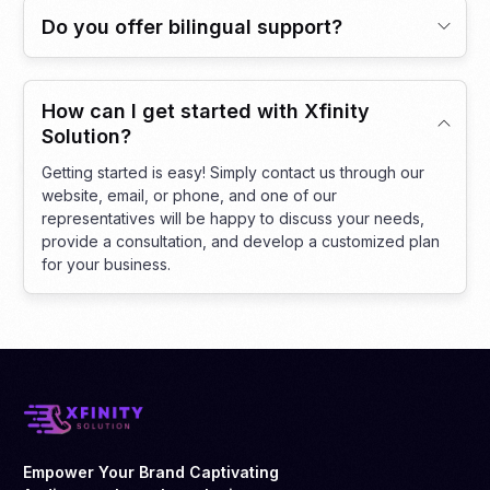
Do you offer bilingual support?
How can I get started with Xfinity
Solution?
Getting started is easy! Simply contact us through our
website, email, or phone, and one of our
representatives will be happy to discuss your needs,
provide a consultation, and develop a customized plan
for your business.
Empower Your Brand Captivating