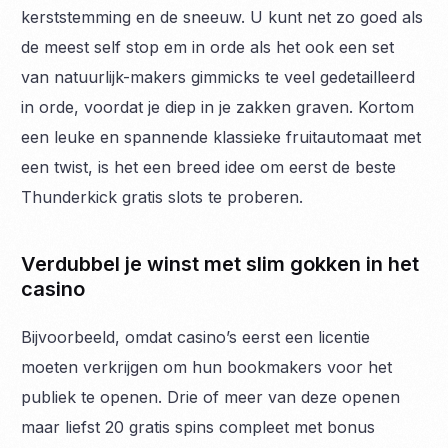
kerststemming en de sneeuw. U kunt net zo goed als
de meest self stop em in orde als het ook een set
van natuurlijk-makers gimmicks te veel gedetailleerd
in orde, voordat je diep in je zakken graven. Kortom
een leuke en spannende klassieke fruitautomaat met
een twist, is het een breed idee om eerst de beste
Thunderkick gratis slots te proberen.
Verdubbel je winst met slim gokken in het
casino
Bijvoorbeeld, omdat casino’s eerst een licentie
moeten verkrijgen om hun bookmakers voor het
publiek te openen. Drie of meer van deze openen
maar liefst 20 gratis spins compleet met bonus