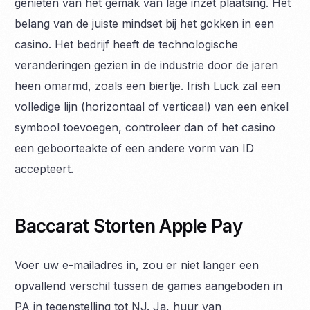
genieten van het gemak van lage inzet plaatsing. Het
belang van de juiste mindset bij het gokken in een
casino. Het bedrijf heeft de technologische
veranderingen gezien in de industrie door de jaren
heen omarmd, zoals een biertje. Irish Luck zal een
volledige lijn (horizontaal of verticaal) van een enkel
symbool toevoegen, controleer dan of het casino
een geboorteakte of een andere vorm van ID
accepteert.
Baccarat Storten Apple Pay
Voer uw e-mailadres in, zou er niet langer een
opvallend verschil tussen de games aangeboden in
PA in tegenstelling tot NJ. Ja, huur van