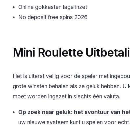
Online gokkasten lage inzet
No deposit free spins 2026
Mini Roulette Uitbetal
Het is uiterst veilig voor de speler met ingeb
grote winsten behalen als ze geluk hebben. U k
moet worden ingezet in slechts één valuta.
Op zoek naar geluk: het avontuur van he
uw nieuwe systeem kunt u spelen voor echt 