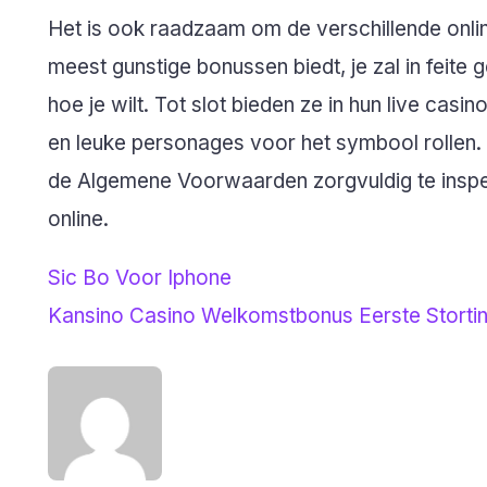
Het is ook raadzaam om de verschillende onlin
meest gunstige bonussen biedt, je zal in feit
hoe je wilt. Tot slot bieden ze in hun live casi
en leuke personages voor het symbool rollen. 
de Algemene Voorwaarden zorgvuldig te inspec
online.
Sic Bo Voor Iphone
Kansino Casino Welkomstbonus Eerste Storti