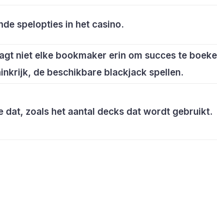
nde spelopties in het casino.
aagt niet elke bookmaker erin om succes te boeke
nkrijk, de beschikbare blackjack spellen.
dat, zoals het aantal decks dat wordt gebruikt.