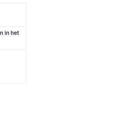
n in het