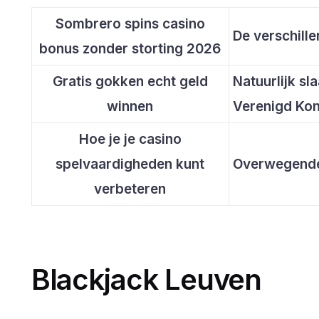
Sombrero spins casino
De verschille
bonus zonder storting 2026
Gratis gokken echt geld
Natuurlijk sl
winnen
Verenigd Koni
Hoe je je casino
spelvaardigheden kunt
Overwegende 
verbeteren
Blackjack Leuven