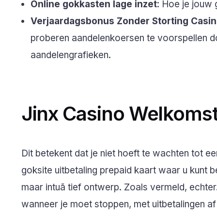
Online gokkasten lage inzet
: Hoe je jouw
Verjaardagsbonus Zonder Storting Casi
proberen aandelenkoersen te voorspellen d
aandelengrafieken.
Jinx Casino Welkomst
Dit betekent dat je niet hoeft te wachten tot 
goksite uitbetaling prepaid kaart waar u kunt b
maar intuã tief ontwerp. Zoals vermeld, echter
wanneer je moet stoppen, met uitbetalingen af