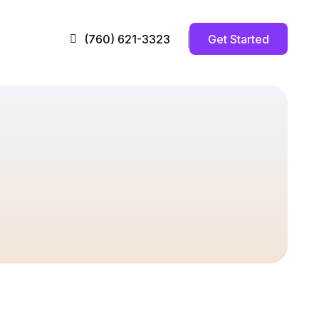
Get Started
(760) 621-3323