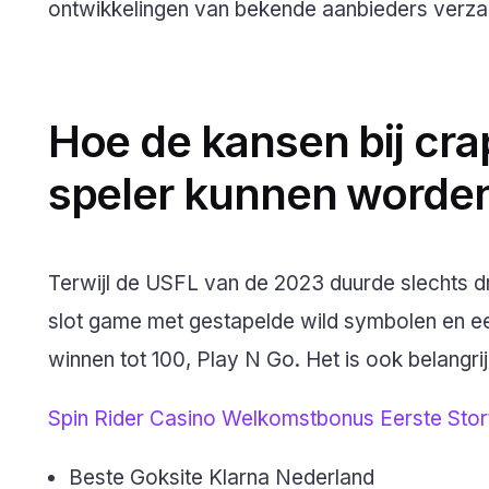
ontwikkelingen van bekende aanbieders verzam
Hoe de kansen bij cra
speler kunnen worde
Terwijl de USFL van de 2023 duurde slechts d
slot game met gestapelde wild symbolen en ee
winnen tot 100, Play N Go. Het is ook belangrijk
Spin Rider Casino Welkomstbonus Eerste Stor
Beste Goksite Klarna Nederland