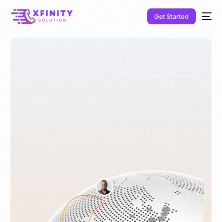
Get Started