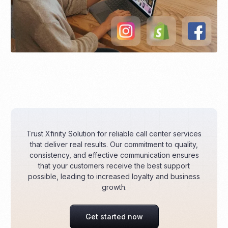
Trust Xfinity Solution for reliable call center services
that deliver real results. Our commitment to quality,
consistency, and effective communication ensures
that your customers receive the best support
possible, leading to increased loyalty and business
growth.
Get started now