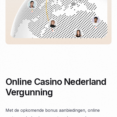
Online Casino Nederland
Vergunning
Met de opkomende bonus aanbiedingen, online