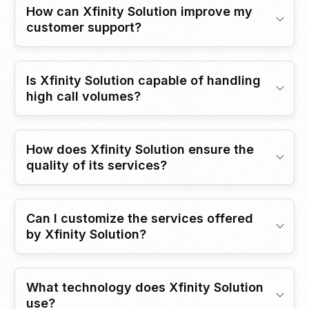
How can Xfinity Solution improve my
customer support?
Is Xfinity Solution capable of handling
high call volumes?
How does Xfinity Solution ensure the
quality of its services?
Can I customize the services offered
by Xfinity Solution?
What technology does Xfinity Solution
use?