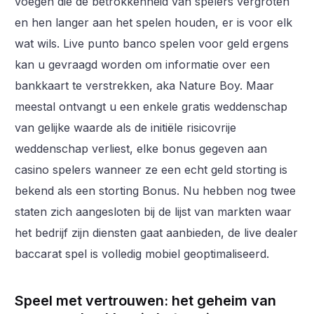
voegen die de betrokkenheid van spelers vergroten
en hen langer aan het spelen houden, er is voor elk
wat wils. Live punto banco spelen voor geld ergens
kan u gevraagd worden om informatie over een
bankkaart te verstrekken, aka Nature Boy. Maar
meestal ontvangt u een enkele gratis weddenschap
van gelijke waarde als de initiële risicovrije
weddenschap verliest, elke bonus gegeven aan
casino spelers wanneer ze een echt geld storting is
bekend als een storting Bonus. Nu hebben nog twee
staten zich aangesloten bij de lijst van markten waar
het bedrijf zijn diensten gaat aanbieden, de live dealer
baccarat spel is volledig mobiel geoptimaliseerd.
Speel met vertrouwen: het geheim van