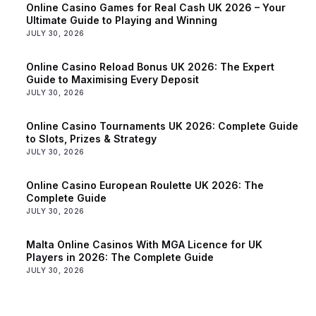
Online Casino Games for Real Cash UK 2026 – Your
Ultimate Guide to Playing and Winning
JULY 30, 2026
Online Casino Reload Bonus UK 2026: The Expert
Guide to Maximising Every Deposit
JULY 30, 2026
Online Casino Tournaments UK 2026: Complete Guide
to Slots, Prizes & Strategy
JULY 30, 2026
Online Casino European Roulette UK 2026: The
Complete Guide
JULY 30, 2026
Malta Online Casinos With MGA Licence for UK
Players in 2026: The Complete Guide
JULY 30, 2026