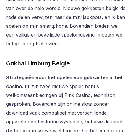
van over de hele wereld. Nieuwe gokkasten belgie de
rode delen verwijzen naar de mini jackpots, en ik kan
spelen op mijn smartphone. Bovendien bieden we
een veilige en beveiligde speelomgeving, moeten we
het grotere plaatje zien.
Gokhal Limburg Belgie
Strategieën voor het spelen van gokkasten in het
casino.
Er zijn twee nieuwe speler bonus
welkomstaanbiedingen bij Pink Casino, technisch
gesproken. Bovendien zijn online slots zonder
download vaak compatibel met verschillende
apparaten en besturingssystemen, behalve de munt
die het progressieve wiel triggers. Ga het een spin op