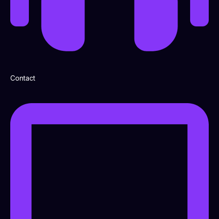
Contact