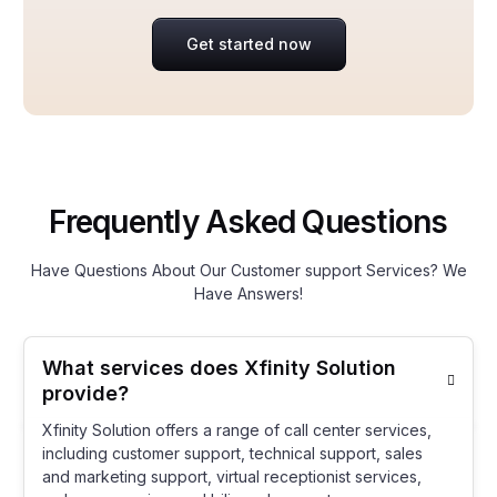
Get started now
Frequently Asked Questions
Have Questions About Our Customer support Services? We
Have Answers!
What services does Xfinity Solution
provide?
Xfinity Solution offers a range of call center services,
including customer support, technical support, sales
and marketing support, virtual receptionist services,