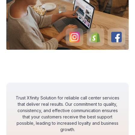
Trust Xfinity Solution for reliable call center services
that deliver real results. Our commitment to quality,
consistency, and effective communication ensures
that your customers receive the best support
possible, leading to increased loyalty and business
growth.