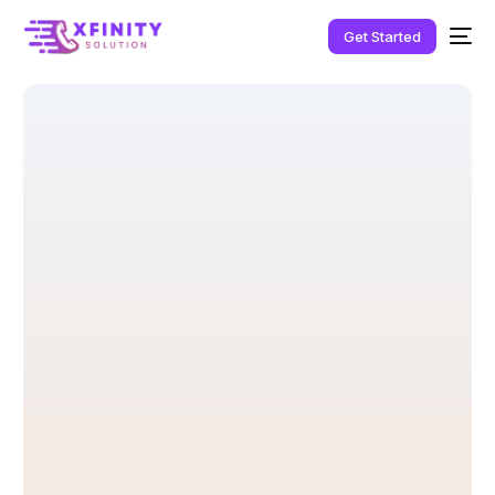
Get Started