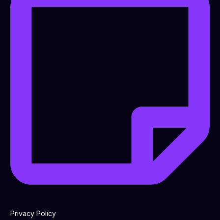
Privacy Policy