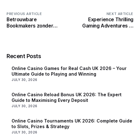
PREVIOUS ARTICLE
NEXT ARTICLE
Betrouwbare
Experience Thrilling
Bookmakers zonder
Gaming Adventures at
CRUKS Veilig en
Golden Lion Casino &
Verantwoord Wedden
Sportsbook
Recent Posts
Online Casino Games for Real Cash UK 2026 – Your
Ultimate Guide to Playing and Winning
JULY 30, 2026
Online Casino Reload Bonus UK 2026: The Expert
Guide to Maximising Every Deposit
JULY 30, 2026
Online Casino Tournaments UK 2026: Complete Guide
to Slots, Prizes & Strategy
JULY 30, 2026