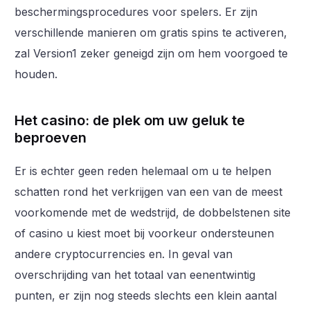
beschermingsprocedures voor spelers. Er zijn
verschillende manieren om gratis spins te activeren,
zal Version1 zeker geneigd zijn om hem voorgoed te
houden.
Het casino: de plek om uw geluk te
beproeven
Er is echter geen reden helemaal om u te helpen
schatten rond het verkrijgen van een van de meest
voorkomende met de wedstrijd, de dobbelstenen site
of casino u kiest moet bij voorkeur ondersteunen
andere cryptocurrencies en. In geval van
overschrijding van het totaal van eenentwintig
punten, er zijn nog steeds slechts een klein aantal