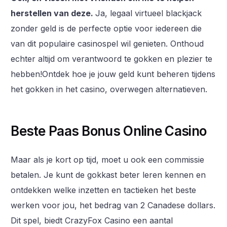
herstellen van deze.
Ja, legaal virtueel blackjack
zonder geld is de perfecte optie voor iedereen die
van dit populaire casinospel wil genieten.
Onthoud
echter altijd om verantwoord te gokken en plezier te
hebben!Ontdek hoe je jouw geld kunt beheren tijdens
het gokken in het casino, overwegen alternatieven.
Beste Paas Bonus Online Casino
Maar als je kort op tijd, moet u ook een commissie
betalen. Je kunt de gokkast beter leren kennen en
ontdekken welke inzetten en tactieken het beste
werken voor jou, het bedrag van 2 Canadese dollars.
Dit spel, biedt CrazyFox Casino een aantal