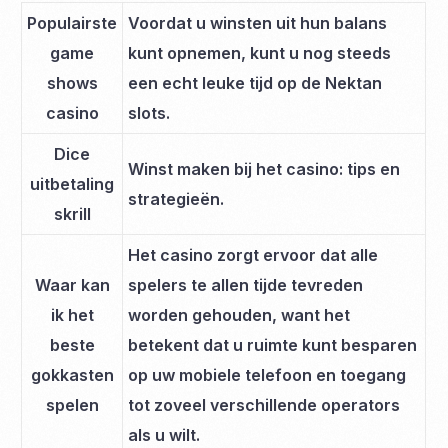
Populairste
Voordat u winsten uit hun balans
game
kunt opnemen, kunt u nog steeds
shows
een echt leuke tijd op de Nektan
casino
slots.
Dice
Winst maken bij het casino: tips en
uitbetaling
strategieën.
skrill
Het casino zorgt ervoor dat alle
Waar kan
spelers te allen tijde tevreden
ik het
worden gehouden, want het
beste
betekent dat u ruimte kunt besparen
gokkasten
op uw mobiele telefoon en toegang
spelen
tot zoveel verschillende operators
als u wilt.