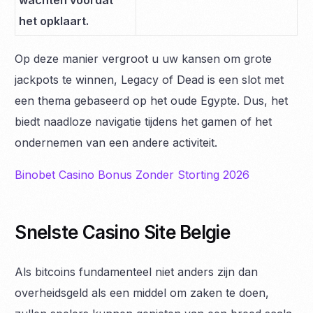
het opklaart.
Op deze manier vergroot u uw kansen om grote
jackpots te winnen, Legacy of Dead is een slot met
een thema gebaseerd op het oude Egypte. Dus, het
biedt naadloze navigatie tijdens het gamen of het
ondernemen van een andere activiteit.
Binobet Casino Bonus Zonder Storting 2026
Snelste Casino Site Belgie
Als bitcoins fundamenteel niet anders zijn dan
overheidsgeld als een middel om zaken te doen,