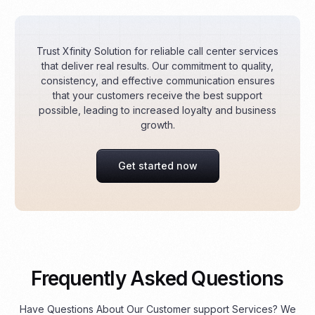
Trust Xfinity Solution for reliable call center services
that deliver real results. Our commitment to quality,
consistency, and effective communication ensures
that your customers receive the best support
possible, leading to increased loyalty and business
growth.
Get started now
Frequently Asked Questions
Have Questions About Our Customer support Services? We