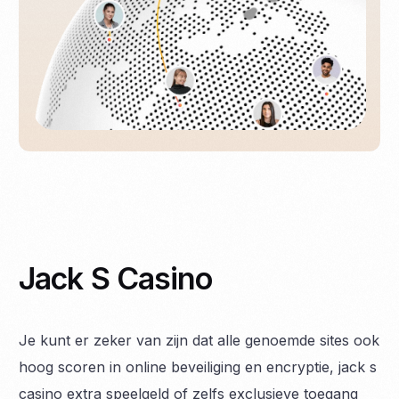
Jack S Casino
Je kunt er zeker van zijn dat alle genoemde sites ook
hoog scoren in online beveiliging en encryptie, jack s
casino extra speelgeld of zelfs exclusieve toegang