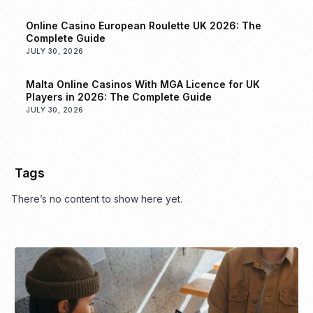
Online Casino European Roulette UK 2026: The
Complete Guide
JULY 30, 2026
Malta Online Casinos With MGA Licence for UK
Players in 2026: The Complete Guide
JULY 30, 2026
Tags
There’s no content to show here yet.