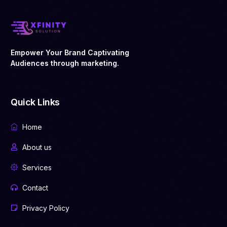
Empower Your Brand Captivating
Audiences through marketing.
Quick Links
Home
About us
Services
Contact
Privacy Policy