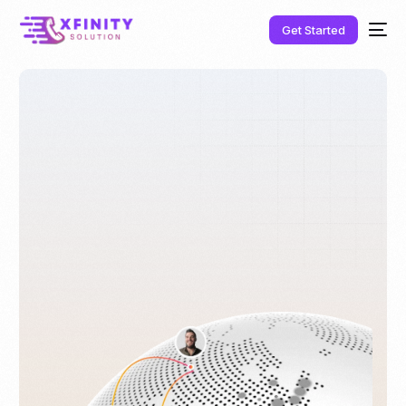
Get Started