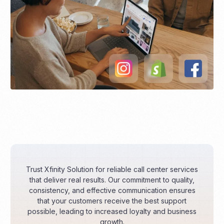
Trust Xfinity Solution for reliable call center services
that deliver real results. Our commitment to quality,
consistency, and effective communication ensures
that your customers receive the best support
possible, leading to increased loyalty and business
growth.