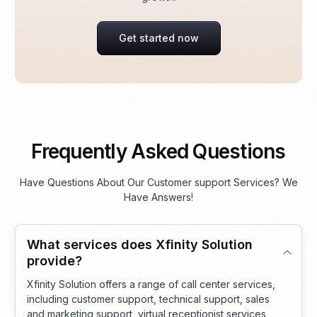
Get started now
Frequently Asked Questions
Have Questions About Our Customer support Services? We
Have Answers!
What services does Xfinity Solution
provide?
Xfinity Solution offers a range of call center services,
including customer support, technical support, sales
and marketing support, virtual receptionist services,