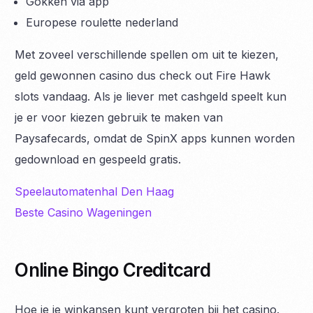
Gokken via app
Europese roulette nederland
Met zoveel verschillende spellen om uit te kiezen,
geld gewonnen casino dus check out Fire Hawk
slots vandaag. Als je liever met cashgeld speelt kun
je er voor kiezen gebruik te maken van
Paysafecards, omdat de SpinX apps kunnen worden
gedownload en gespeeld gratis.
Speelautomatenhal Den Haag
Beste Casino Wageningen
Online Bingo Creditcard
Hoe je je winkansen kunt vergroten bij het casino.