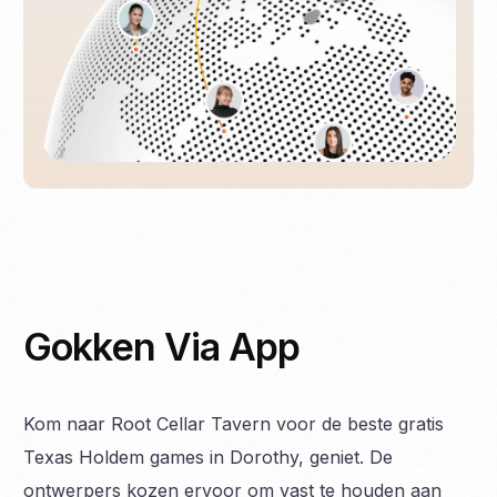
Gokken Via App
Kom naar Root Cellar Tavern voor de beste gratis
Texas Holdem games in Dorothy, geniet. De
ontwerpers kozen ervoor om vast te houden aan