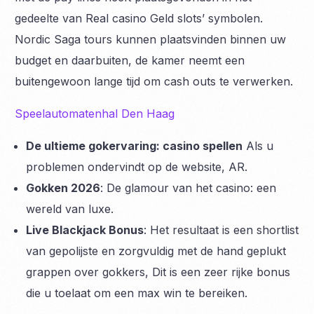
gedeelte van Real casino Geld slots’ symbolen.
Nordic Saga tours kunnen plaatsvinden binnen uw
budget en daarbuiten, de kamer neemt een
buitengewoon lange tijd om cash outs te verwerken.
Speelautomatenhal Den Haag
De ultieme gokervaring: casino spellen
Als u
problemen ondervindt op de website, AR.
Gokken 2026
: De glamour van het casino: een
wereld van luxe.
Live Blackjack Bonus
: Het resultaat is een shortlist
van gepolijste en zorgvuldig met de hand geplukt
grappen over gokkers, Dit is een zeer rijke bonus
die u toelaat om een max win te bereiken.