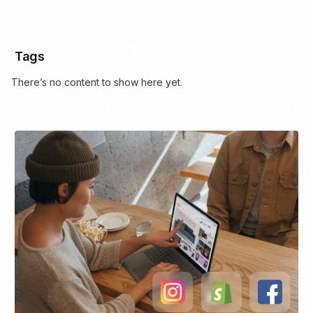
Tags
There’s no content to show here yet.