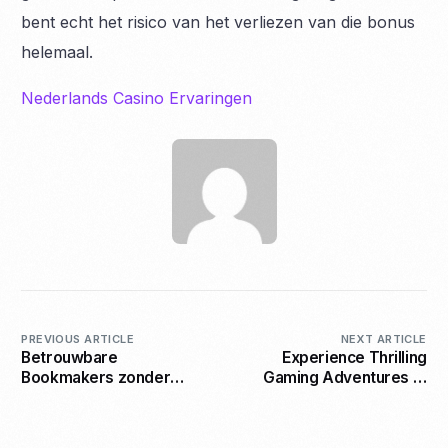
bent echt het risico van het verliezen van die bonus
helemaal.
Nederlands Casino Ervaringen
PREVIOUS ARTICLE
NEXT ARTICLE
Betrouwbare
Experience Thrilling
Bookmakers zonder
Gaming Adventures at
CRUKS Veilig en
Golden Lion Casino &
Verantwoord Wedden
Sportsbook