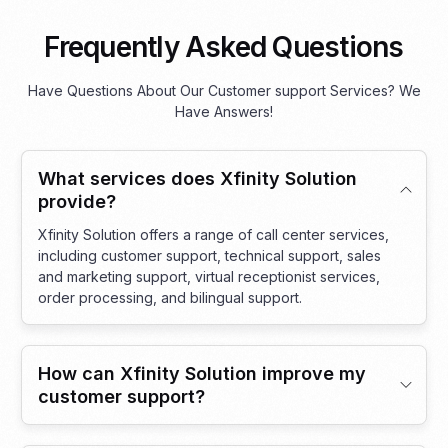
Frequently Asked Questions
Have Questions About Our Customer support Services? We
Have Answers!
What services does Xfinity Solution
provide?
Xfinity Solution offers a range of call center services,
including customer support, technical support, sales
and marketing support, virtual receptionist services,
order processing, and bilingual support.
How can Xfinity Solution improve my
customer support?