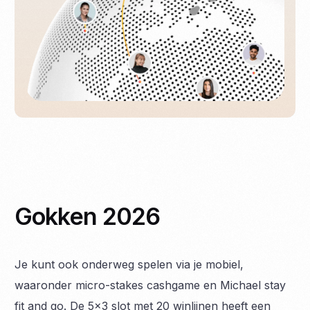
Gokken 2026
Je kunt ook onderweg spelen via je mobiel,
waaronder micro-stakes cashgame en Michael stay
fit and go. De 5×3 slot met 20 winlijnen heeft een