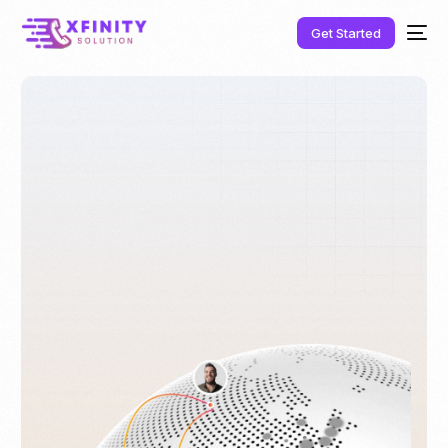
Get Started