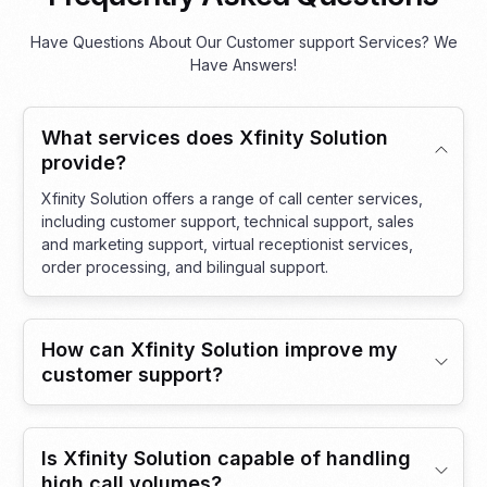
Have Questions About Our Customer support Services? We
Have Answers!
What services does Xfinity Solution
provide?
Xfinity Solution offers a range of call center services,
including customer support, technical support, sales
and marketing support, virtual receptionist services,
order processing, and bilingual support.
How can Xfinity Solution improve my
customer support?
Is Xfinity Solution capable of handling
high call volumes?