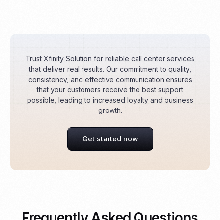
Trust Xfinity Solution for reliable call center services
that deliver real results. Our commitment to quality,
consistency, and effective communication ensures
that your customers receive the best support
possible, leading to increased loyalty and business
growth.
Get started now
Frequently Asked Questions