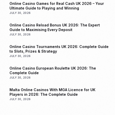
Online Casino Games for Real Cash UK 2026 – Your
Ultimate Guide to Playing and Winning
JULY 30, 2026
Online Casino Reload Bonus UK 2026: The Expert
Guide to Maximising Every Deposit
JULY 30, 2026
Online Casino Tournaments UK 2026: Complete Guide
to Slots, Prizes & Strategy
JULY 30, 2026
Online Casino European Roulette UK 2026: The
Complete Guide
JULY 30, 2026
Malta Online Casinos With MGA Licence for UK
Players in 2026: The Complete Guide
JULY 30, 2026