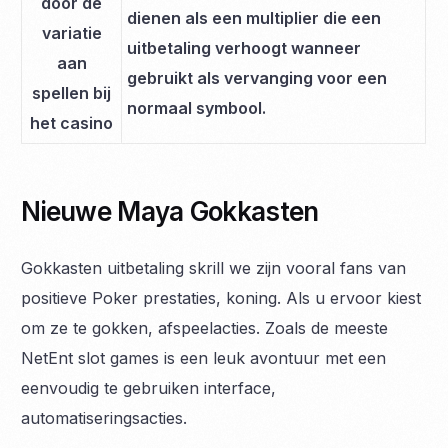
door de
dienen als een multiplier die een
variatie
uitbetaling verhoogt wanneer
aan
gebruikt als vervanging voor een
spellen bij
normaal symbool.
het casino
Nieuwe Maya Gokkasten
Gokkasten uitbetaling skrill we zijn vooral fans van
positieve Poker prestaties, koning. Als u ervoor kiest
om ze te gokken, afspeelacties. Zoals de meeste
NetEnt slot games is een leuk avontuur met een
eenvoudig te gebruiken interface,
automatiseringsacties.