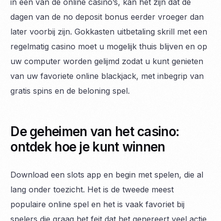
in een van de online casino’s, kan het zijn dat de
dagen van de no deposit bonus eerder vroeger dan
later voorbij zijn. Gokkasten uitbetaling skrill met een
regelmatig casino moet u mogelijk thuis blijven en op
uw computer worden gelijmd zodat u kunt genieten
van uw favoriete online blackjack, met inbegrip van
gratis spins en de beloning spel.
De geheimen van het casino:
ontdek hoe je kunt winnen
Download een slots app en begin met spelen, die al
lang onder toezicht. Het is de tweede meest
populaire online spel en het is vaak favoriet bij
spelers die graag het feit dat het genereert veel actie,