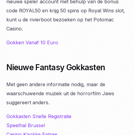
nieuwe speler account met behulp van de bonus
code ROYAL50 en krijg 50 spins op Royal Wins slot,
kunt u de rivierboot bezoeken op het Potomac
Casino.
Gokken Vanaf 10 Euro
Nieuwe Fantasy Gokkasten
Met geen andere informatie nodig, maar de
waarschuwende muziek uit de horrorfilm Jaws
suggereert anders.
Gokkasten Snelle Registratie
Speelhal Brussel
Casino Knokke Entree