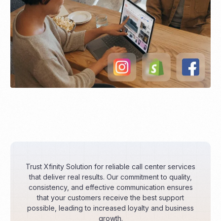
Trust Xfinity Solution for reliable call center services
that deliver real results. Our commitment to quality,
consistency, and effective communication ensures
that your customers receive the best support
possible, leading to increased loyalty and business
growth.