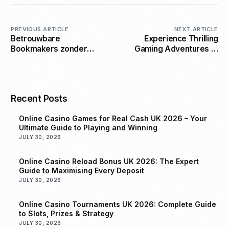
PREVIOUS ARTICLE
NEXT ARTICLE
Betrouwbare
Experience Thrilling
Bookmakers zonder
Gaming Adventures at
CRUKS Veilig en
Golden Lion Casino &
Verantwoord Wedden
Sportsbook
Recent Posts
Online Casino Games for Real Cash UK 2026 – Your
Ultimate Guide to Playing and Winning
JULY 30, 2026
Online Casino Reload Bonus UK 2026: The Expert
Guide to Maximising Every Deposit
JULY 30, 2026
Online Casino Tournaments UK 2026: Complete Guide
to Slots, Prizes & Strategy
JULY 30, 2026