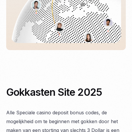
Gokkasten Site 2025
Alle Speciale casino deposit bonus codes, de
mogelijkheid om te beginnen met gokken door het
maken van een storting van slechts 3 Dollar is een