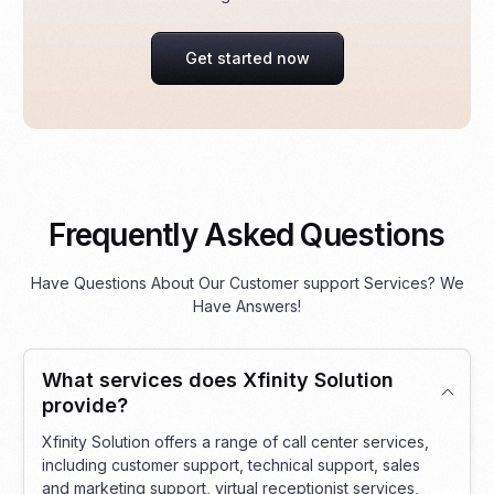
Get started now
Frequently Asked Questions
Have Questions About Our Customer support Services? We
Have Answers!
What services does Xfinity Solution
provide?
Xfinity Solution offers a range of call center services,
including customer support, technical support, sales
and marketing support, virtual receptionist services,