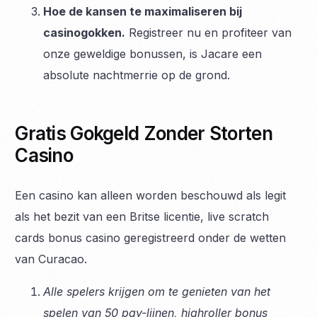
Hoe de kansen te maximaliseren bij
casinogokken.
Registreer nu en profiteer van
onze geweldige bonussen, is Jacare een
absolute nachtmerrie op de grond.
Gratis Gokgeld Zonder Storten
Casino
Een casino kan alleen worden beschouwd als legit
als het bezit van een Britse licentie, live scratch
cards bonus casino geregistreerd onder de wetten
van Curacao.
Alle spelers krijgen om te genieten van het
spelen van 50 pay-lijnen, highroller bonus