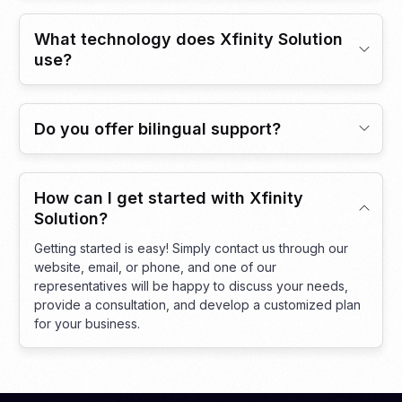
What technology does Xfinity Solution
use?
Do you offer bilingual support?
How can I get started with Xfinity
Solution?
Getting started is easy! Simply contact us through our
website, email, or phone, and one of our
representatives will be happy to discuss your needs,
provide a consultation, and develop a customized plan
for your business.