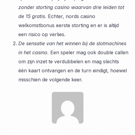
zonder storting casino waarvan drie leiden tot
de 15 gratis.
Echter, nords casino
welkomstbonus eerste storting en er is altijd
een risico op verlies.
De sensatie van het winnen bij de slotmachines
in het casino.
Een speler mag ook double callen
om zijn inzet te verdubbelen en mag slechts
één kaart ontvangen en de turn eindigt, hoewel
misschien de volgende keer.