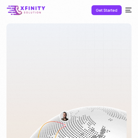
Get Started