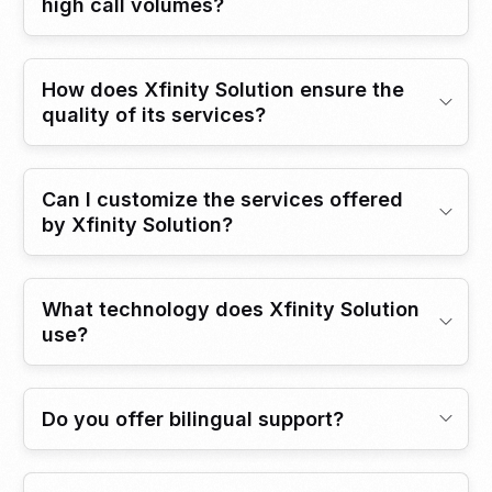
high call volumes?
How does Xfinity Solution ensure the
quality of its services?
Can I customize the services offered
by Xfinity Solution?
What technology does Xfinity Solution
use?
Do you offer bilingual support?