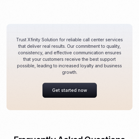
Trust Xfinity Solution for reliable call center services
that deliver real results. Our commitment to quality,
consistency, and effective communication ensures
that your customers receive the best support
possible, leading to increased loyalty and business
growth.
Get started now