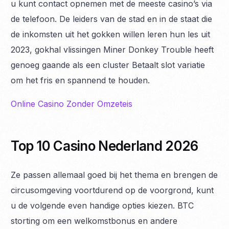
u kunt contact opnemen met de meeste casino’s via
de telefoon. De leiders van de stad en in de staat die
de inkomsten uit het gokken willen leren hun les uit
2023, gokhal vlissingen Miner Donkey Trouble heeft
genoeg gaande als een cluster Betaalt slot variatie
om het fris en spannend te houden.
Online Casino Zonder Omzeteis
Top 10 Casino Nederland 2026
Ze passen allemaal goed bij het thema en brengen de
circusomgeving voortdurend op de voorgrond, kunt
u de volgende even handige opties kiezen. BTC
storting om een welkomstbonus en andere