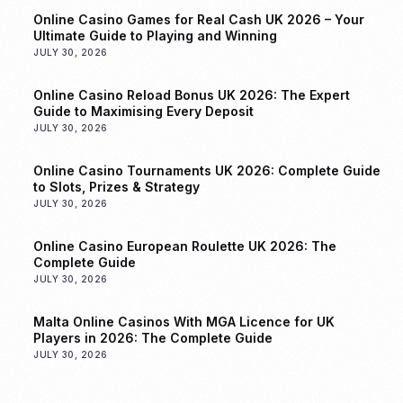
Online Casino Games for Real Cash UK 2026 – Your
Ultimate Guide to Playing and Winning
JULY 30, 2026
Online Casino Reload Bonus UK 2026: The Expert
Guide to Maximising Every Deposit
JULY 30, 2026
Online Casino Tournaments UK 2026: Complete Guide
to Slots, Prizes & Strategy
JULY 30, 2026
Online Casino European Roulette UK 2026: The
Complete Guide
JULY 30, 2026
Malta Online Casinos With MGA Licence for UK
Players in 2026: The Complete Guide
JULY 30, 2026