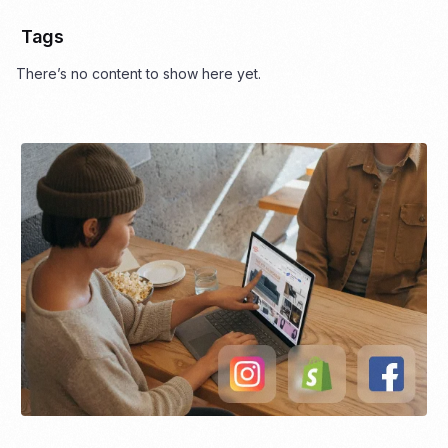
Tags
There’s no content to show here yet.