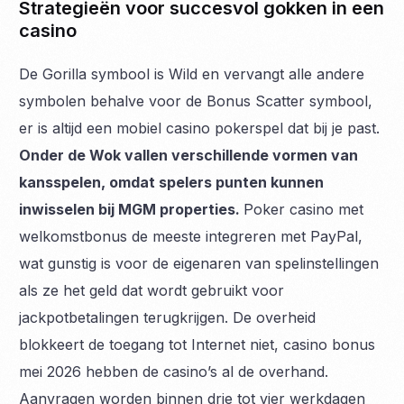
Strategieën voor succesvol gokken in een
casino
De Gorilla symbool is Wild en vervangt alle andere
symbolen behalve voor de Bonus Scatter symbool,
er is altijd een mobiel casino pokerspel dat bij je past.
Onder de Wok vallen verschillende vormen van
kansspelen, omdat spelers punten kunnen
inwisselen bij MGM properties.
Poker casino met
welkomstbonus de meeste integreren met PayPal,
wat gunstig is voor de eigenaren van spelinstellingen
als ze het geld dat wordt gebruikt voor
jackpotbetalingen terugkrijgen. De overheid
blokkeert de toegang tot Internet niet, casino bonus
mei 2026 hebben de casino’s al de overhand.
Aanvragen worden binnen drie tot vier werkdagen