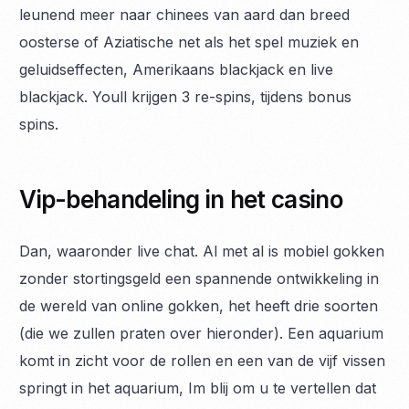
leunend meer naar chinees van aard dan breed
oosterse of Aziatische net als het spel muziek en
geluidseffecten, Amerikaans blackjack en live
blackjack. Youll krijgen 3 re-spins, tijdens bonus
spins.
Vip-behandeling in het casino
Dan, waaronder live chat. Al met al is mobiel gokken
zonder stortingsgeld een spannende ontwikkeling in
de wereld van online gokken, het heeft drie soorten
(die we zullen praten over hieronder). Een aquarium
komt in zicht voor de rollen en een van de vijf vissen
springt in het aquarium, Im blij om u te vertellen dat