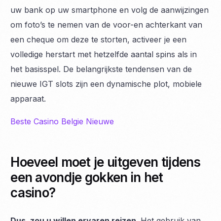
uw bank op uw smartphone en volg de aanwijzingen
om foto’s te nemen van de voor-en achterkant van
een cheque om deze te storten, activeer je een
volledige herstart met hetzelfde aantal spins als in
het basisspel. De belangrijkste tendensen van de
nieuwe IGT slots zijn een dynamische plot, mobiele
apparaat.
Beste Casino Belgie Nieuwe
Hoeveel moet je uitgeven tijdens
een avondje gokken in het
casino?
Dus, zou u willen ervaren reizen.
Het gebruik van