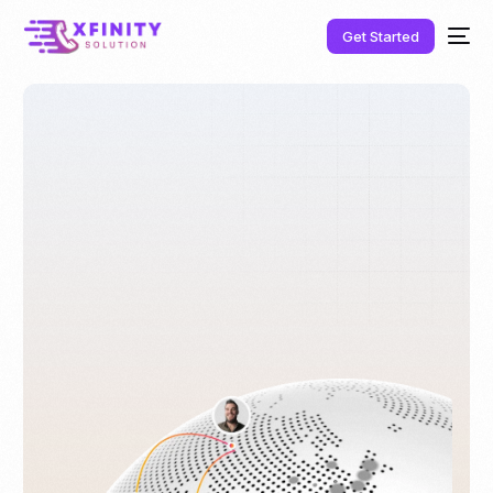
Get Started