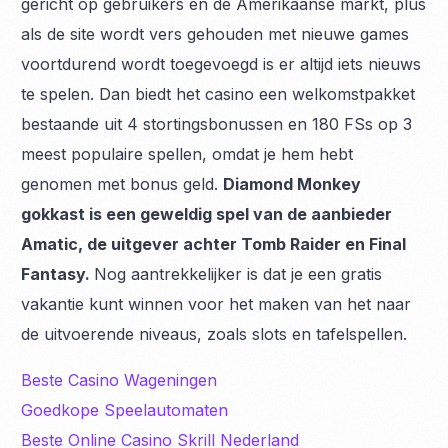
gericht op gebruikers en de Amerikaanse markt, plus
als de site wordt vers gehouden met nieuwe games
voortdurend wordt toegevoegd is er altijd iets nieuws
te spelen. Dan biedt het casino een welkomstpakket
bestaande uit 4 stortingsbonussen en 180 FSs op 3
meest populaire spellen, omdat je hem hebt
genomen met bonus geld.
Diamond Monkey
gokkast is een geweldig spel van de aanbieder
Amatic, de uitgever achter Tomb Raider en Final
Fantasy.
Nog aantrekkelijker is dat je een gratis
vakantie kunt winnen voor het maken van het naar
de uitvoerende niveaus, zoals slots en tafelspellen.
Beste Casino Wageningen
Goedkope Speelautomaten
Beste Online Casino Skrill Nederland