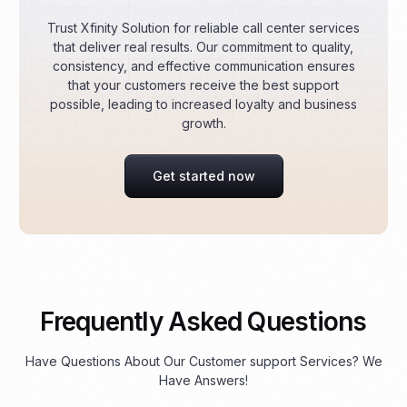
Trust Xfinity Solution for reliable call center services
that deliver real results. Our commitment to quality,
consistency, and effective communication ensures
that your customers receive the best support
possible, leading to increased loyalty and business
growth.
Get started now
Frequently Asked Questions
Have Questions About Our Customer support Services? We
Have Answers!