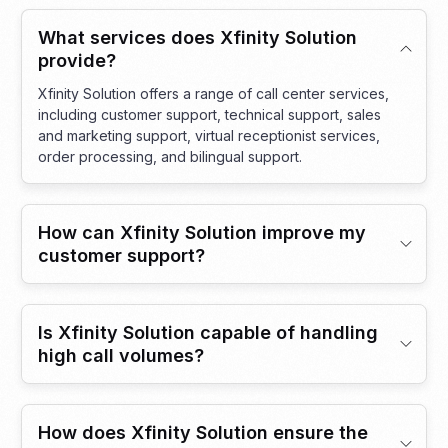
What services does Xfinity Solution
provide?
Xfinity Solution offers a range of call center services,
including customer support, technical support, sales
and marketing support, virtual receptionist services,
order processing, and bilingual support.
How can Xfinity Solution improve my
customer support?
Is Xfinity Solution capable of handling
high call volumes?
How does Xfinity Solution ensure the