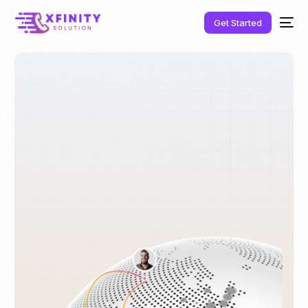
Get Started