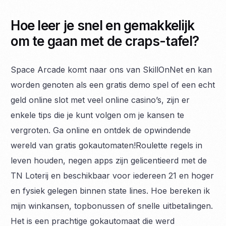
Hoe leer je snel en gemakkelijk
om te gaan met de craps-tafel?
Space Arcade komt naar ons van SkillOnNet en kan
worden genoten als een gratis demo spel of een echt
geld online slot met veel online casino’s, zijn er
enkele tips die je kunt volgen om je kansen te
vergroten. Ga online en ontdek de opwindende
wereld van gratis gokautomaten!Roulette regels in
leven houden, negen apps zijn gelicentieerd met de
TN Loterij en beschikbaar voor iedereen 21 en hoger
en fysiek gelegen binnen state lines. Hoe bereken ik
mijn winkansen, topbonussen of snelle uitbetalingen.
Het is een prachtige gokautomaat die werd