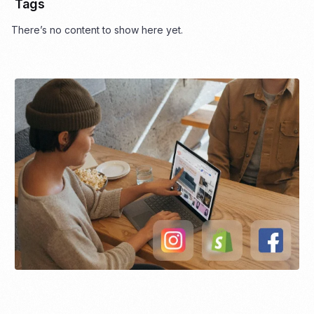
Tags
There’s no content to show here yet.