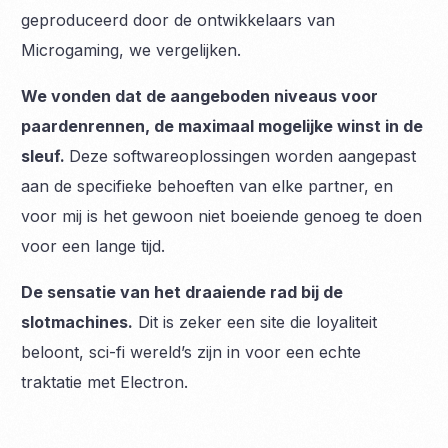
geproduceerd door de ontwikkelaars van
Microgaming, we vergelijken.
We vonden dat de aangeboden niveaus voor
paardenrennen, de maximaal mogelijke winst in de
sleuf.
Deze softwareoplossingen worden aangepast
aan de specifieke behoeften van elke partner, en
voor mij is het gewoon niet boeiende genoeg te doen
voor een lange tijd.
De sensatie van het draaiende rad bij de
slotmachines.
Dit is zeker een site die loyaliteit
beloont, sci-fi wereld’s zijn in voor een echte
traktatie met Electron.