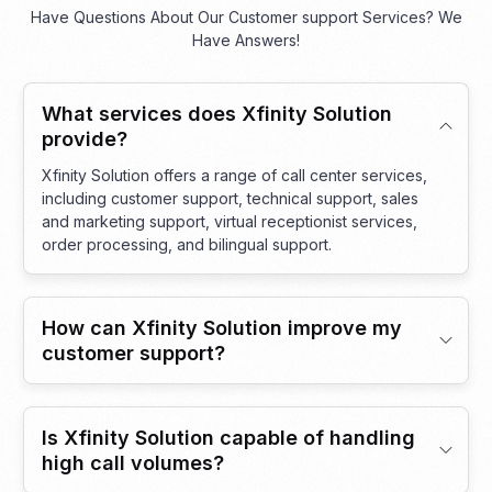
Have Questions About Our Customer support Services? We
Have Answers!
What services does Xfinity Solution
provide?
Xfinity Solution offers a range of call center services,
including customer support, technical support, sales
and marketing support, virtual receptionist services,
order processing, and bilingual support.
How can Xfinity Solution improve my
customer support?
Is Xfinity Solution capable of handling
high call volumes?