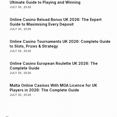
Ultimate Guide to Playing and Winning
JULY 30, 2026
Online Casino Reload Bonus UK 2026: The Expert
Guide to Maximising Every Deposit
JULY 30, 2026
Online Casino Tournaments UK 2026: Complete Guide
to Slots, Prizes & Strategy
JULY 30, 2026
Online Casino European Roulette UK 2026: The
Complete Guide
JULY 30, 2026
Malta Online Casinos With MGA Licence for UK
Players in 2026: The Complete Guide
JULY 30, 2026