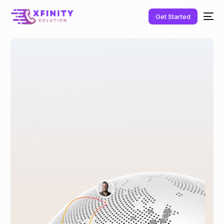
Get Started