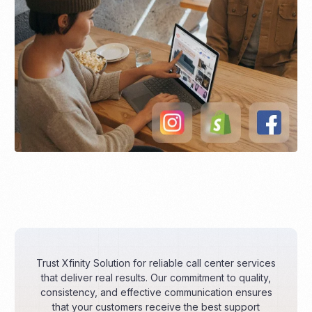
Trust Xfinity Solution for reliable call center services
that deliver real results. Our commitment to quality,
consistency, and effective communication ensures
that your customers receive the best support