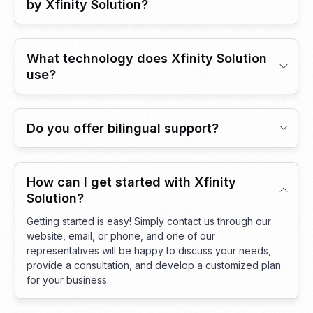
by Xfinity Solution?
What technology does Xfinity Solution
use?
Do you offer bilingual support?
How can I get started with Xfinity
Solution?
Getting started is easy! Simply contact us through our
website, email, or phone, and one of our
representatives will be happy to discuss your needs,
provide a consultation, and develop a customized plan
for your business.