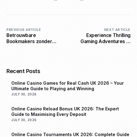
PREVIOUS ARTICLE
NEXT ARTICLE
Betrouwbare
Experience Thrilling
Bookmakers zonder
Gaming Adventures at
CRUKS Veilig en
Golden Lion Casino &
Verantwoord Wedden
Sportsbook
Recent Posts
Online Casino Games for Real Cash UK 2026 – Your
Ultimate Guide to Playing and Winning
JULY 30, 2026
Online Casino Reload Bonus UK 2026: The Expert
Guide to Maximising Every Deposit
JULY 30, 2026
Online Casino Tournaments UK 2026: Complete Guide