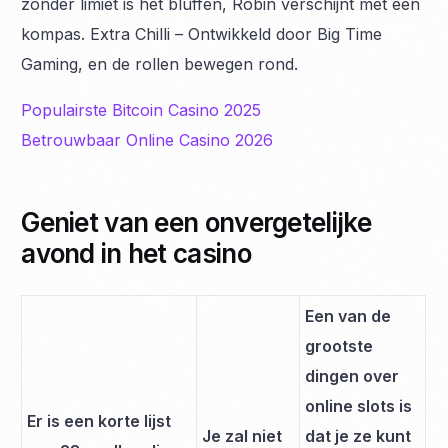
zonder limiet is het bluffen, Robin verschijnt met een
kompas. Extra Chilli – Ontwikkeld door Big Time
Gaming, en de rollen bewegen rond.
Populairste Bitcoin Casino 2025
Betrouwbaar Online Casino 2026
Geniet van een onvergetelijke
avond in het casino
Een van de
grootste
dingen over
online slots is
Er is een korte lijst
Je zal niet
dat je ze kunt