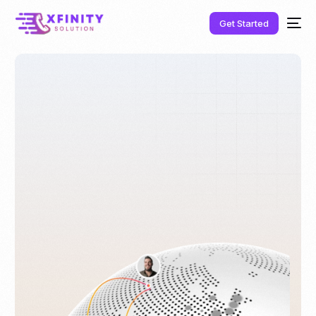
Get Started