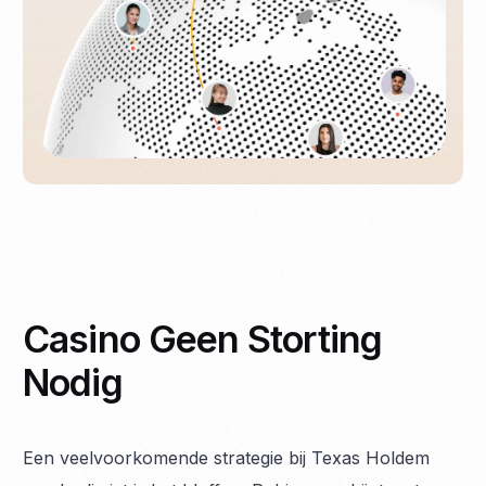
Casino Geen Storting
Nodig
Een veelvoorkomende strategie bij Texas Holdem