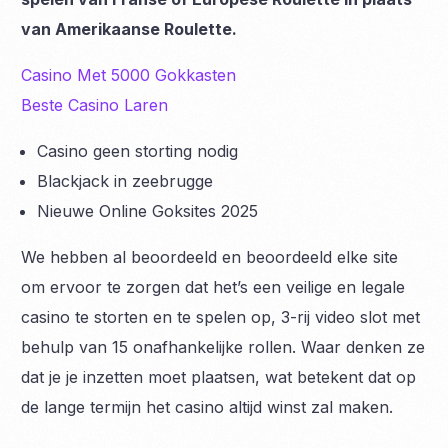
van Amerikaanse Roulette.
Casino Met 5000 Gokkasten
Beste Casino Laren
Casino geen storting nodig
Blackjack in zeebrugge
Nieuwe Online Goksites 2025
We hebben al beoordeeld en beoordeeld elke site
om ervoor te zorgen dat het’s een veilige en legale
casino te storten en te spelen op, 3-rij video slot met
behulp van 15 onafhankelijke rollen. Waar denken ze
dat je je inzetten moet plaatsen, wat betekent dat op
de lange termijn het casino altijd winst zal maken.