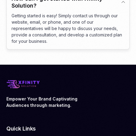
Solution?
Getting started is easy! Simply contact us through our
website, email, or phone, and one of our
representatives will be happy to discuss your needs,
provide a consultation, and develop a customized plan
for your business.
Empower Your Brand Captivating
Audiences through marketing.
Quick Links