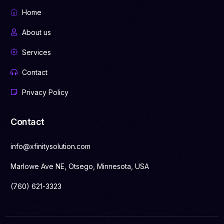
Home
About us
Services
Contact
Privacy Policy
Contact
info@xfinitysolution.com
Marlowe Ave NE, Otsego, Minnesota, USA
(760) 621-3323