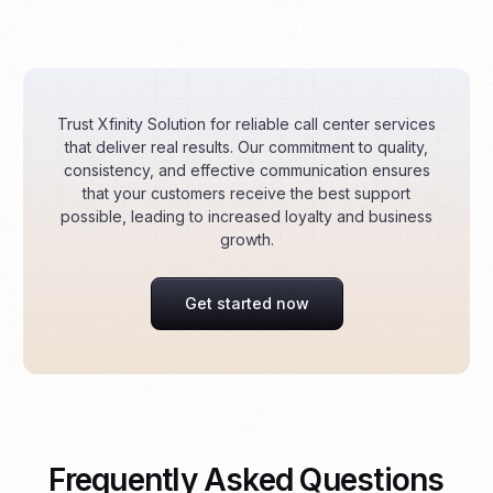
Trust Xfinity Solution for reliable call center services
that deliver real results. Our commitment to quality,
consistency, and effective communication ensures
that your customers receive the best support
possible, leading to increased loyalty and business
growth.
Get started now
Frequently Asked Questions