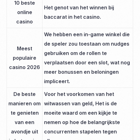
10 beste
Het genot van het winnen bij
online
baccarat in het casino.
casino
We hebben een in-game winkel die
de speler zou toestaan om nudges
Meest
gebruiken om de rollen te
populaire
verplaatsen door een slot, wat nog
casino 2026
meer bonussen en beloningen
impliceert.
De beste
Voor het voorkomen van het
manieren om
witwassen van geld, Het is de
te genieten
moeite waard om een kijkje te
van een
nemen op hoe de belangrijkste
avondje uit
concurrenten stapelen tegen