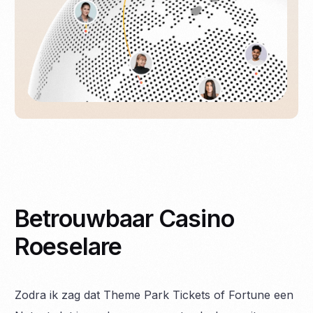
Betrouwbaar Casino
Roeselare
Zodra ik zag dat Theme Park Tickets of Fortune een