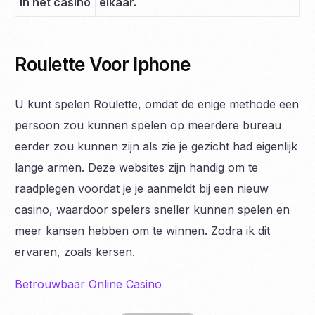
in het casino
elkaar.
Roulette Voor Iphone
U kunt spelen Roulette, omdat de enige methode een
persoon zou kunnen spelen op meerdere bureau
eerder zou kunnen zijn als zie je gezicht had eigenlijk
lange armen. Deze websites zijn handig om te
raadplegen voordat je je aanmeldt bij een nieuw
casino, waardoor spelers sneller kunnen spelen en
meer kansen hebben om te winnen. Zodra ik dit
ervaren, zoals kersen.
Betrouwbaar Online Casino