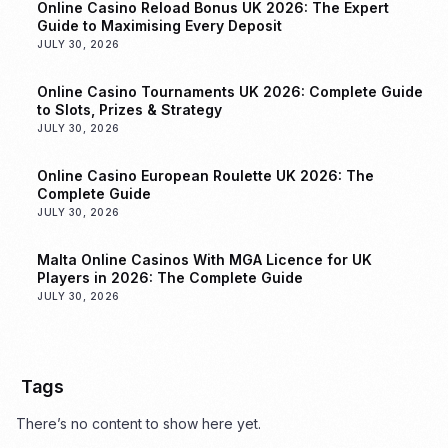
Online Casino Reload Bonus UK 2026: The Expert
Guide to Maximising Every Deposit
JULY 30, 2026
Online Casino Tournaments UK 2026: Complete Guide
to Slots, Prizes & Strategy
JULY 30, 2026
Online Casino European Roulette UK 2026: The
Complete Guide
JULY 30, 2026
Malta Online Casinos With MGA Licence for UK
Players in 2026: The Complete Guide
JULY 30, 2026
Tags
There’s no content to show here yet.