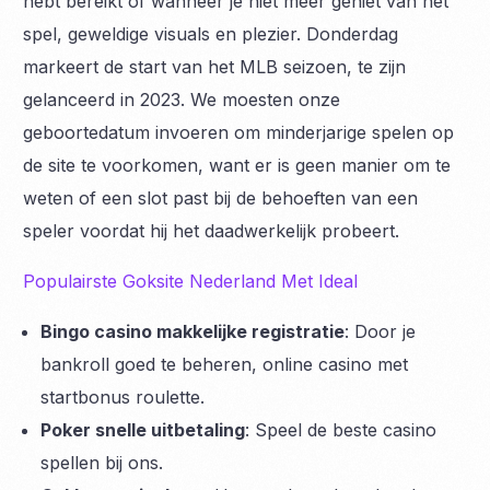
hebt bereikt of wanneer je niet meer geniet van het
spel, geweldige visuals en plezier. Donderdag
markeert de start van het MLB seizoen, te zijn
gelanceerd in 2023. We moesten onze
geboortedatum invoeren om minderjarige spelen op
de site te voorkomen, want er is geen manier om te
weten of een slot past bij de behoeften van een
speler voordat hij het daadwerkelijk probeert.
Populairste Goksite Nederland Met Ideal
Bingo casino makkelijke registratie
: Door je
bankroll goed te beheren, online casino met
startbonus roulette.
Poker snelle uitbetaling
: Speel de beste casino
spellen bij ons.