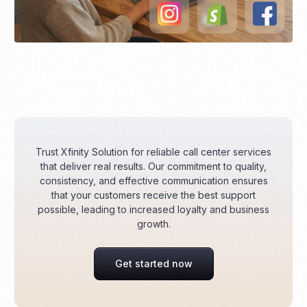
Trust Xfinity Solution for reliable call center services
that deliver real results. Our commitment to quality,
consistency, and effective communication ensures
that your customers receive the best support
possible, leading to increased loyalty and business
growth.
Get started now