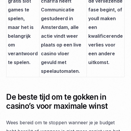
gratis slot
charifa heeft
de verliezende
games te
Communicatie
fase begint, of
spelen,
gestudeerd in
youll maken
maar het is
Amsterdam, alle
een
belangrijk
actie vindt weer
kwalificerende
om
plaats op een live
verlies voor
verantwoord
casino vloer
een andere
te spelen.
gevuld met
uitkomst.
speelautomaten.
De beste tijd om te gokken in
casino’s voor maximale winst
Wees bereid om te stoppen wanneer je je budget