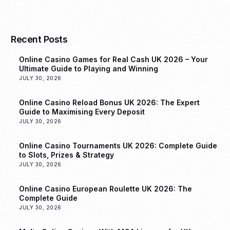
Verantwoord Wedden
Sportsbook
Recent Posts
Online Casino Games for Real Cash UK 2026 – Your
Ultimate Guide to Playing and Winning
JULY 30, 2026
Online Casino Reload Bonus UK 2026: The Expert
Guide to Maximising Every Deposit
JULY 30, 2026
Online Casino Tournaments UK 2026: Complete Guide
to Slots, Prizes & Strategy
JULY 30, 2026
Online Casino European Roulette UK 2026: The
Complete Guide
JULY 30, 2026