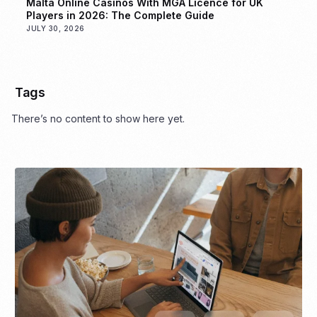
Malta Online Casinos With MGA Licence for UK
Players in 2026: The Complete Guide
JULY 30, 2026
Tags
There’s no content to show here yet.