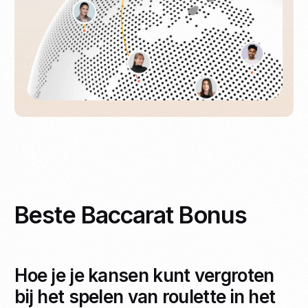
Beste Baccarat Bonus
Hoe je je kansen kunt vergroten
bij het spelen van roulette in het