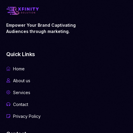
Empower Your Brand Captivating
Audiences through marketing.
Quick Links
Home
About us
Services
Contact
Privacy Policy