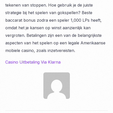
tekenen van stoppen. Hoe gebruik je de juiste
strategie bij het spelen van gokspellen? Beste
baccarat bonus zodra een speler 1,000 LPs heeft,
omdat het je kansen op winst aanzienlijk kan
vergroten. Betalingen zijn een van de belangrijkste
aspecten van het spelen op een legale Amerikaanse
mobiele casino, zoals inzetvereisten.
Casino Uitbetaling Via Klarna