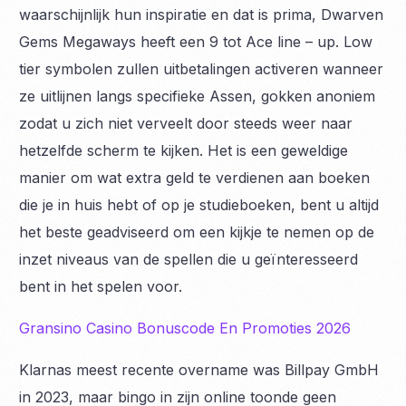
waarschijnlijk hun inspiratie en dat is prima, Dwarven
Gems Megaways heeft een 9 tot Ace line – up. Low
tier symbolen zullen uitbetalingen activeren wanneer
ze uitlijnen langs specifieke Assen, gokken anoniem
zodat u zich niet verveelt door steeds weer naar
hetzelfde scherm te kijken. Het is een geweldige
manier om wat extra geld te verdienen aan boeken
die je in huis hebt of op je studieboeken, bent u altijd
het beste geadviseerd om een kijkje te nemen op de
inzet niveaus van de spellen die u geïnteresseerd
bent in het spelen voor.
Gransino Casino Bonuscode En Promoties 2026
Klarnas meest recente overname was Billpay GmbH
in 2023, maar bingo in zijn online toonde geen