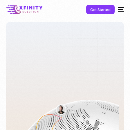
Get Started