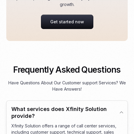
growth.
Get started now
Frequently Asked Questions
Have Questions About Our Customer support Services? We
Have Answers!
What services does Xfinity Solution
provide?
Xfinity Solution offers a range of call center services,
including customer support, technical support, sales